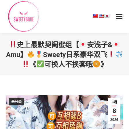
史上最默契闺蜜组【
安浅子&
Amu】
Sweety日系豪华双飞
《
可换人不换套哦
》
您在这里：
未分类
6月
8
2026