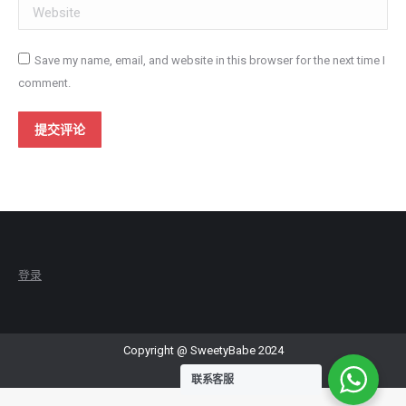
Website
Save my name, email, and website in this browser for the next time I
comment.
提交评论
登录
Copyright @ SweetyBabe 2024
联系客服